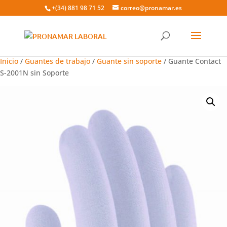
+(34) 881 98 71 52
correo@pronamar.es
Búsqueda
de
BUSCADOR
productos
Inicio
/
Guantes de trabajo
/
Guante sin soporte
/ Guante Contact
S-2001N sin Soporte