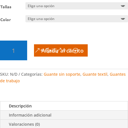
Tallas
Color
Guante
Añadir al carrito
Contact
S-
2001N
sin
SKU:
N/D
Categorías:
Guante sin soporte
,
Guante textil
,
Guantes
Soporte
de trabajo
cantidad
Descripción
Información adicional
Valoraciones (0)